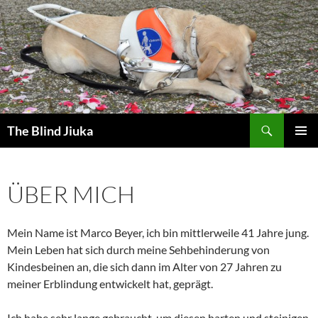
Zum
Inhalt
springen
Suchen
The Blind Jiuka
PRIMÄR
MENÜ
ÜBER MICH
Mein Name ist Marco Beyer, ich bin mittlerweile 41 Jahre jung.
Mein Leben hat sich durch meine Sehbehinderung von
Kindesbeinen an, die sich dann im Alter von 27 Jahren zu
meiner Erblindung entwickelt hat, geprägt.
Ich habe sehr lange gebraucht, um diesen harten und steinigen