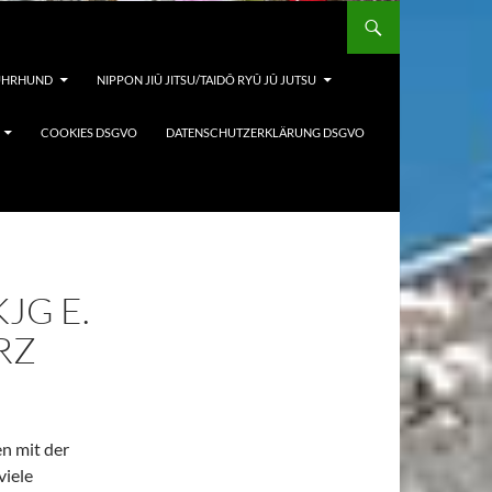
FÜHRHUND
NIPPON JIÛ JITSU/TAIDÔ RYÛ JÛ JUTSU
COOKIES DSGVO
DATENSCHUTZERKLÄRUNG DSGVO
JG E.
RZ
n mit der
viele