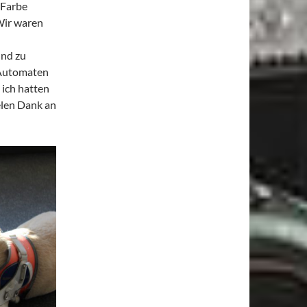
 Farbe
Wir waren
und zu
 Automaten
 ich hatten
elen Dank an