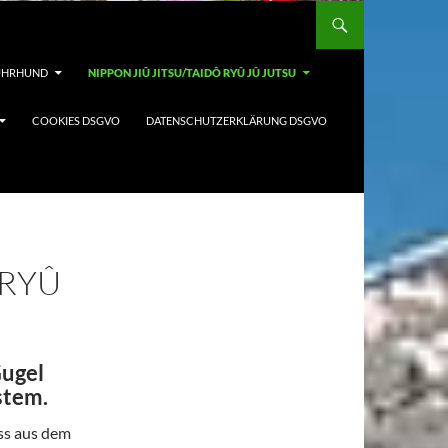
FÜHRHUND
NIPPON JIÛ JITSU/TAIDÔ RYÛ JÛ JUTSU
COOKIES DSGVO
DATENSCHUTZERKLÄRUNG DSGVO
 RYÛ
Gugel
stem.
ss aus dem