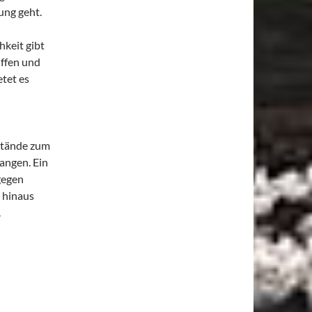
ung geht.
hkeit gibt
iffen und
tet es
stände zum
langen. Ein
 gegen
 hinaus
.