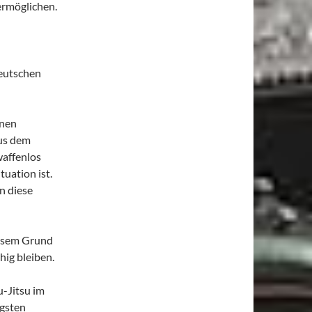
ermöglichen.
Deutschen
inen
aus dem
waffenlos
tuation ist.
n diese
iesem Grund
ig bleiben.
u-Jitsu im
igsten