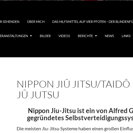
DER SEHENDEN
ÜBER MICH
DAS HILFSMITTEL AUF VIER PFOTEN – DER BLINDEN
ERANSTALTUNGEN
BILDER
VIDEOS
BERICHTE
NEWS
LINKS
NIPPON JIÛ JITSU/TAIDÔ
JÛ JUTSU
Nippon Jiu-Jitsu ist ein von Alfred 
gegründetes Selbstverteidigungssy
Die meisten Jiu-Jitsu Systeme haben einen großen Einflu