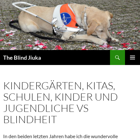
Zum
Inhalt
springen
Suchen
The Blind Jiuka
PRIMÄR
MENÜ
KINDERGÄRTEN, KITAS,
SCHULEN, KINDER UND
JUGENDLICHE VS
BLINDHEIT
In den beiden letzten Jahren habe ich die wundervolle