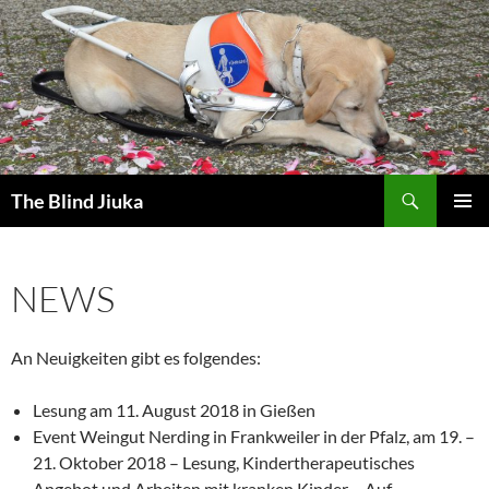
Zum
Inhalt
springen
Suchen
The Blind Jiuka
PRIMÄR
MENÜ
NEWS
An Neuigkeiten gibt es folgendes:
Lesung am 11. August 2018 in Gießen
Event Weingut Nerding in Frankweiler in der Pfalz, am 19. –
21. Oktober 2018 – Lesung, Kindertherapeutisches
Angebot und Arbeiten mit kranken Kinder – Auf